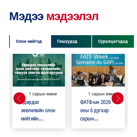
Мэдээ
мэдээлэл
Олон нийтэд
Гишүүдэд
Суралцагчдад
Дэлгэрэнгүй
Дэлгэрэнгүй
1 сарын өмнө
1 сарын өмнө
Удирдах
ФАТФ-ын 2026
зөвлөлийн олон
оны 6 дугаар
нийтийн
сарын
төлөөллийн
хуралдааны үр
гишүүнийг
дүн: "Саарал"