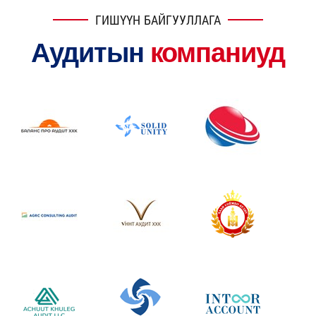
сонгон
болон "Хар"
ГИШҮҮН БАЙГУУЛЛАГА
шалгаруулна
жагсаалтад
Аудитын
компаниуд
орсон өөрчлөлт