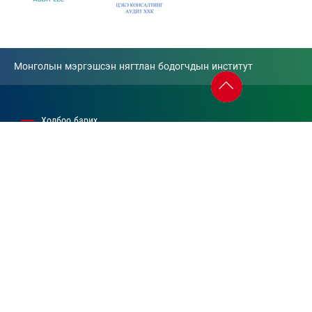
Монголын мэргэшсэн нягтлан бодогчдын институт
Холбоо барих
70007888
info@monicpa.mn
www.monicpa.mn
Developed By
Gosmart TM
Санал хүсэлт илгээх
Институтийн үйл ажиллагаатай холбоотой санал илгээх
info@monicpa.mn