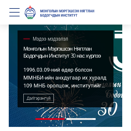
Мэдээ мэдээлэл
Монголын Мэргэшсэн Нягтлан
Бодогчдын Институт 30 нас хүрлээ
1996.03.09-ний өдөр болсон
ММНБИ-ийн анхдугаар их хуралд
109 МНБ оролцож, институтийг
байгуулж, дүрмийг баталж,
Дэлгэрэнгүй
анхны ерөнхийлөгчөөр
Р.Батжаргал сонгогдож байв.